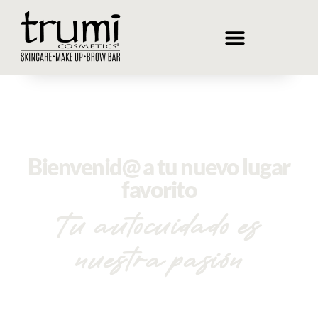
Bienvenid@ a tu nuevo lugar
favorito
Tu autocuidado es
nuestra pasión