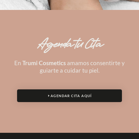
Agenda tu Cita
En
Trumi Cosmetics
amamos consentirte y
guiarte a cuidar tu piel.
AGENDAR CITA AQUÍ